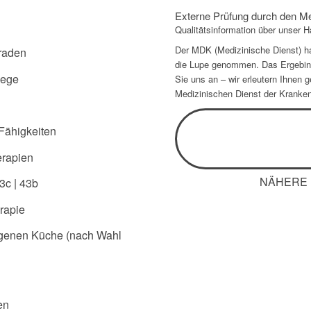
Externe Prüfung durch den Me
Qualitätsinformation über unser 
Der MDK (Medizinische Dienst) h
raden
die Lupe genommen. Das Ergebini
lege
Sie uns an – wir erleutern Ihnen 
Medizinischen Dienst der Kranke
Fähigkeiten
erapien
NÄHERE 
3c | 43b
rapie
igenen Küche (nach Wahl
en