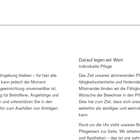
Darauf legen wir Wert
Individuelle Pflege
gebung ­bleiben – für fast alle
Das Ziel unseres aktivierenden Pf
 kann jedoch der Moment
fähigkeitsorientierte und fördernd
eeinrichtung unvermeidbar ist.
Miteinander binden wir die Fähig
ng für Betroffene, Angehörige und
Wünsche der Bewohner in den Pfl
n und unterstützen Sie in den
Dies hat zum Ziel, dass sich unse
hin zum Ausfüllen von Anträgen.
weiterhin als würdiges und wertvol
kann.
Rund um die Uhr steht unseren Be
Pflegeteam zur Seite. Wir arbeite
und Apotheken – das ist uns sehr 