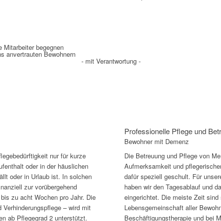
 Mitarbeiter begegnen
ns anvertrauten Bewohnern
- mit Verantwortung -
Professionelle Pflege und Be
Bewohner mit Demenz
gebedürftigkeit nur für kurze
Die Betreuung und Pflege von M
fenthalt oder in der häuslichen
Aufmerksamkeit und pflegerische
lt oder in Urlaub ist. In solchen
dafür speziell geschult. Für uns
finanziell zur vorübergehend
haben wir den Tagesablauf und das
bis zu acht Wochen pro Jahr. Die
eingerichtet. Die meiste Zeit sind
d Verhinderungspflege – wird mit
Lebensgemeinschaft aller Bewohner
n ab Pflegegrad 2 unterstützt.
Beschäftigungstherapie und bei M