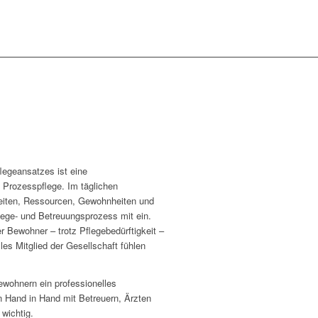
legeansatzes ist eine
e Prozesspflege.
Im täglichen
keiten, Ressourcen, Gewohn­heiten und
ege- und Betreuungsprozess mit ein.
r Bewohner – trotz Pflegebedürftigkeit –
les Mitglied der Gesellschaft fühlen
wohnern ein ­professionelles
n Hand in Hand mit Betreuern, Ärzten
wichtig.